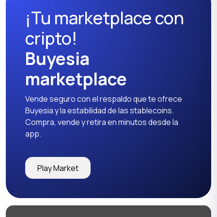
¡Tu marketplace con
Suéteres y sudaderas
Ropa deportiva
cripto!
Buyesia
marketplace
Camisetas y tops
Pantalones y shorts
Vende seguro con el respaldo que te ofrece
Buyesia y la estabilidad de las stablecoins.
Compra, vende y retira en minutos desde la
app.
Otros
Play Market