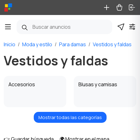
Inicio
Moda y estilo
Para damas
Vestidos y faldas
Vestidos y faldas
Accesorios
Blusas y camisas
Mostrar todas las categorías
Para futuras mamás
Ropa de abrigo
👉 Guardar búsqueda
🌍 Mostrar en el mapa