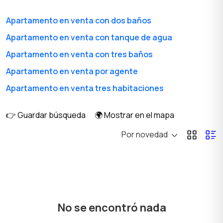
diario
Apartamento en venta con dos baños
Apartamento en venta con tanque de agua
Casa alquiler mensual
Casa alquiler diario
Apartamento en venta con tres baños
Apartamento en venta por agente
Apartamento en venta tres habitaciones
Habitación en alquiler
Anexo alquiler mensual
👉 Guardar búsqueda
🌍 Mostrar en el mapa
Por novedad
Inmuebles
Terrenos y Lotes
Comerciales
No se encontró nada