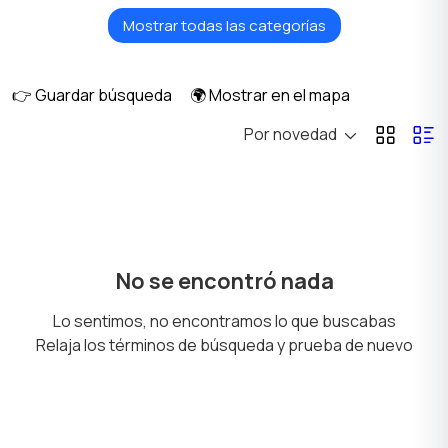
Mostrar todas las categorías
Apartamento alquiler
Casa en venta
1
diario
👉 Guardar búsqueda
🌍 Mostrar en el mapa
Por novedad
Casa alquiler mensual
Casa alquiler diario
Habitación en alquiler
Anexo alquiler mensual
No se encontró nada
Lo sentimos, no encontramos lo que buscabas
Relaja los términos de búsqueda y prueba de nuevo
Inmuebles
Terrenos y Lotes
Comerciales
2