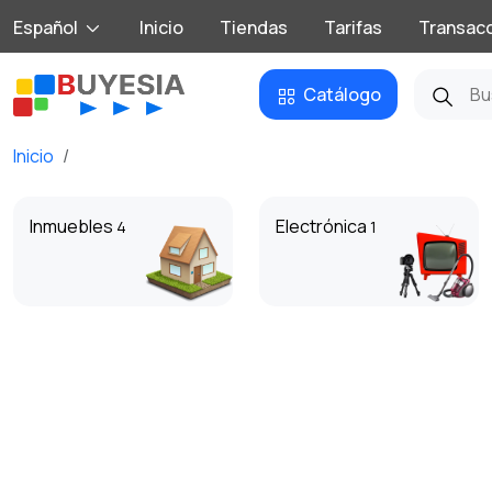
Español
Inicio
Tiendas
Tarifas
Transac
Catálogo
Inicio
Inmuebles
Electrónica
4
1
Deporte y ocio
Artículos para niños