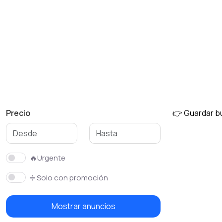
Precio
👉 Guardar 
🔥Urgente
➗ Solo con promoción
Mostrar anuncios