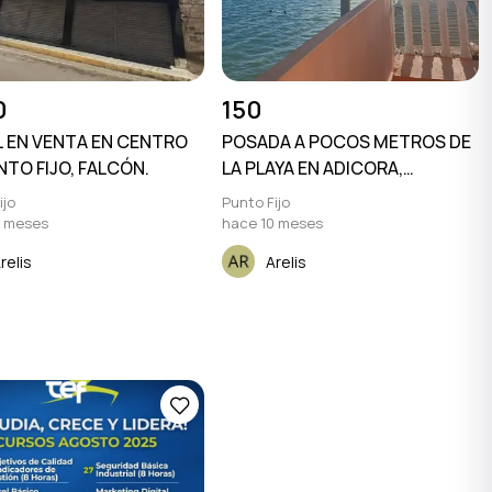
0
150
 EN VENTA EN CENTRO
POSADA A POCOS METROS DE
NTO FIJO, FALCÓN.
LA PLAYA EN ADICORA,
PARAGUANA FALCÓN
ijo
Punto Fijo
0 meses
hace 10 meses
relis
Arelis