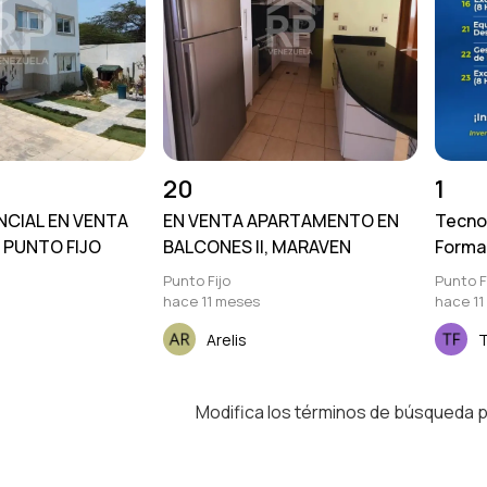
20
1
ENCIAL EN VENTA
EN VENTA APARTAMENTO EN
Tecno
 PUNTO FIJO
BALCONES II, MARAVEN
Forma
Punto Fijo
Punto F
hace 11 meses
hace 11
Arelis
T
Modifica los términos de búsqueda 