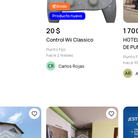
📦 Envío
Producto nuevo
20 $
1 70
Control Wii Classico
HOTEL
DE PU
Punto Fijo
hace 2 meses
Punto F
hace 1
Carlos Rojas
A