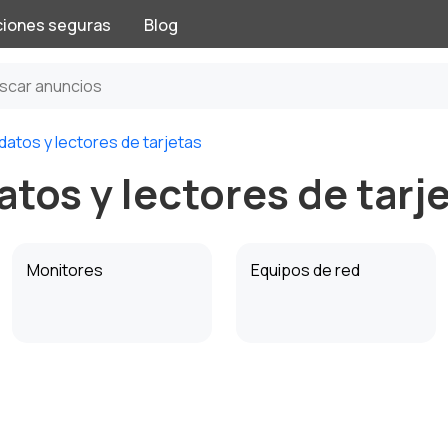
ciones seguras
Blog
atos y lectores de tarjetas
os y lectores de tarje
Monitores
Equipos de red
Volantes, joysticks y
Almacenamiento de
gamepads
datos y lectores de
tarjetas