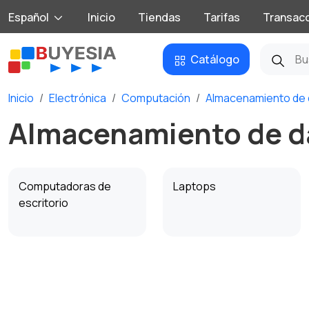
Español
Inicio
Tiendas
Tarifas
Transac
Catálogo
Inicio
Electrónica
Computación
Almacenamiento de d
Almacenamiento de dat
Computadoras de
Laptops
escritorio
Componentes de PC
Equipos de oficina y
suministros