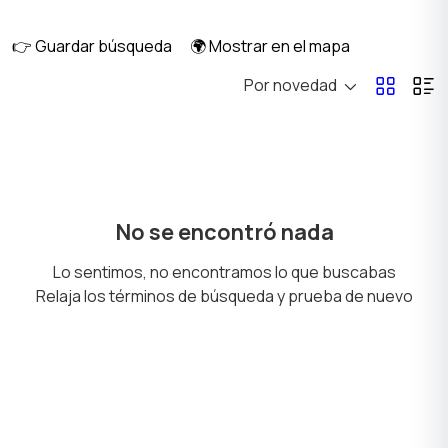
musicales
manualidades
👉 Guardar búsqueda
🌍 Mostrar en el mapa
Por novedad
Juegos de mesa
Libros y revistas
Música
Películas
No se encontró nada
Lo sentimos, no encontramos lo que buscabas
Relaja los términos de búsqueda y prueba de nuevo
Boletos y Entradas
Coleccionables
Otros