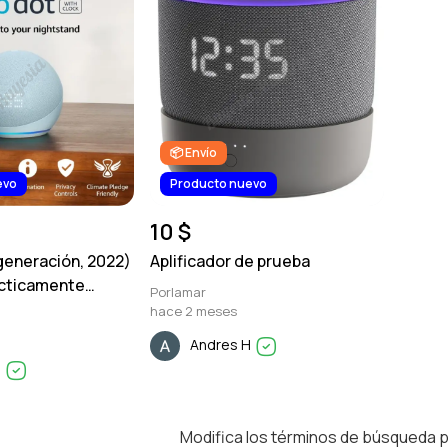
📦 Envío
evo
Producto nuevo
10 $
 generación, 2022)
Aplificador de prueba
rácticamente
Porlamar
oz inteligente con
hace 2 meses
Andres H
H
Modifica los términos de búsqueda 