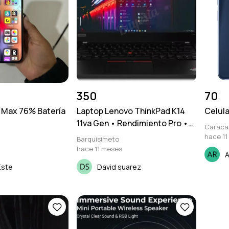
350
70
o Max 76% Batería
Laptop Lenovo ThinkPad K14
Celul
11va Gen • Rendimiento Pro •
Caraca
16GB RAM • M.2 512GB
hace 11
Barquisimeto
hace 11 meses
A
Este
David suarez