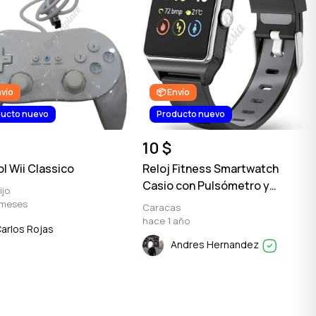
nvío
📦 Envío
ucto nuevo
Producto nuevo
10 $
l Wii Classico
Reloj Fitness Smartwatch
Casio con Pulsómetro y
ijo
Contador de Pasos
 meses
Caracas
hace 1 año
arlos Rojas
Andres Hernandez