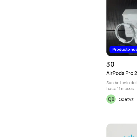
Producto nu
30
AirPods Pro 
San Antonio de 
hace 11 meses
Qbetvz