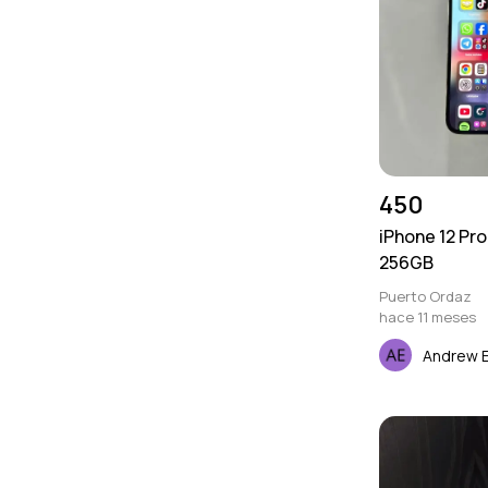
450
iPhone 12 Pr
256GB
Puerto Ordaz
hace 11 meses
Andrew 