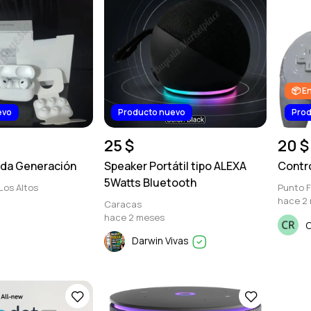
📦 E
evo
Producto nuevo
Prod
25 $
20 $
2da Generación
Speaker Portátil tipo ALEXA
Contro
5Watts Bluetooth
Los Altos
Punto F
hace 2
Caracas
hace 2 meses
C
Darwin Vivas