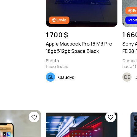
📦 E
📦 Envío
Prod
1 700 $
1 66
Apple Macbook Pro 16 M3 Pro
Sony A
18gb 512gb Space Black
FE 28
Baruta
Caraca
hace 6 días
hace 11
Glaudys
D