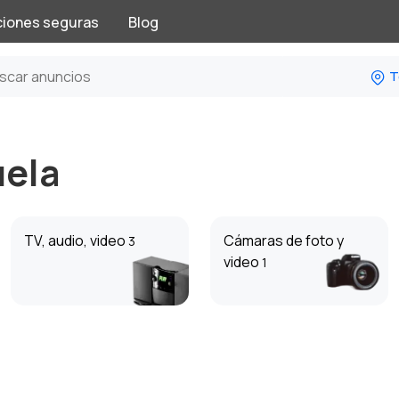
ciones seguras
Blog
T
uela
TV, audio, video
Cámaras de foto y
3
video
1