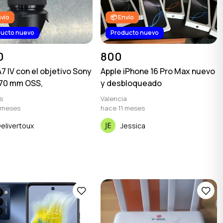
nvío
📦 Envío
ucto nuevo
Producto nuevo
0
800
7 IV con el objetivo Sony
Apple iPhone 16 Pro Max nuevo
-70 mm OSS,
y desbloqueado
s
Valencia
 meses
hace 11 meses
elivertoux
Jessica