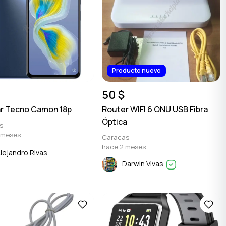
Producto nuevo
50 $
ar Tecno Camon 18p
Router WIFI 6 ONU USB Fibra
Óptica
s
 meses
Caracas
hace 2 meses
lejandro Rivas
Darwin Vivas