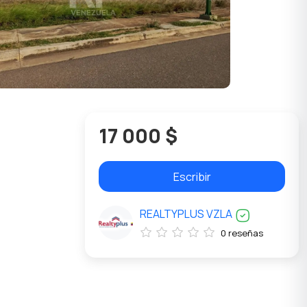
17 000 $
Escribir
REALTYPLUS VZLA
0 reseñas