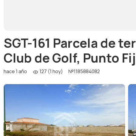
SGT-161 Parcela de te
Club de Golf, Punto Fi
hace 1 año
127 (1 hoy)
№1185884082