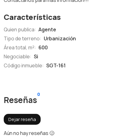
Contáctanos para más información!!!
Características
Quien publica:
Agente
Tipo de terreno:
Urbanización
Área total, m²:
600
Negociable:
Si
Código inmueble:
SGT-161
0
Reseñas
Dejar reseña
Aún no hay reseñas 🥴