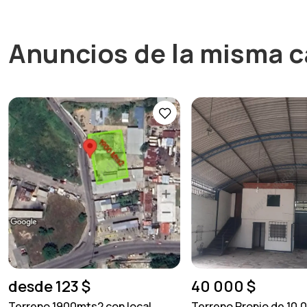
Anuncios de la misma c
desde 123 $
40 000 $
Terreno 1900mts2 con local
Terreno Propio de 10.