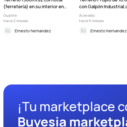
(ferretería) en su interior en
con Galpón Industrial,
sector las flores guatire
Terreno,a 40 minutos
Guatire
Acevedo
Caracas
hace 2 meses
hace 5 meses
Ernesto hernandez
Ernesto hernandez
¡Tu marketplace c
Buyesia marketpl